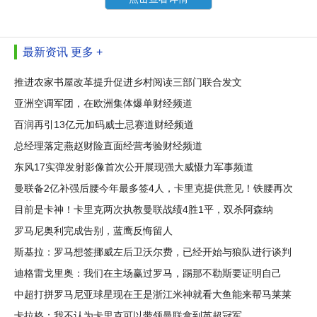
最新资讯
更多 +
推进农家书屋改革提升促进乡村阅读三部门联合发文
亚洲空调军团，在欧洲集体爆单财经频道
百润再引13亿元加码威士忌赛道财经频道
总经理落定燕赵财险直面经营考验财经频道
东风17实弹发射影像首次公开展现强大威慑力军事频道
曼联备2亿补强后腰今年最多签4人，卡里克提供意见！铁腰再次
自荐
目前是卡神！卡里克两次执教曼联战绩4胜1平，双杀阿森纳
罗马尼奥利完成告别，蓝鹰反悔留人
斯基拉：罗马想签挪威左后卫沃尔费，已经开始与狼队进行谈判
迪格雷戈里奥：我们在主场赢过罗马，踢那不勒斯要证明自己
中超打拼罗马尼亚球星现在王是浙江米神就看大鱼能来帮马莱莱
吗
卡拉格：我不认为卡里克可以带领曼联拿到英超冠军