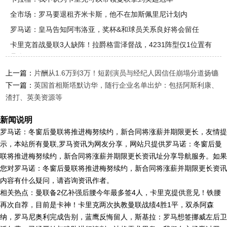
全市场：罗马要退租齐米卡斯，他不在加斯佩里尼计划内
罗马诺：皇马告知阿韦洛亚，奖杯&和球员关系良好将会留任
卡里克首战曼联3人缺阵！拉爵格雷泽督战，4231阵型仅1位置有
悬念
上一篇：
片酬从1.6万到3万！短剧演员与经纪人因信任崩塌分道扬镳
下一篇：
英国首相斯塔默访华，随行企业名单出炉：包括阿斯利康、
渣打、英美资源等
新闻说明
罗马诺：冬窗后曼联将推进梅努续约，新合同将涨薪并期限更长，友情提
示，本站所有曼联,罗马资讯为网友分享，网站只提供罗马诺：冬窗后曼
联将推进梅努续约，新合同将涨薪并期限更长资讯址分享导航服务。如果
您对罗马诺：冬窗后曼联将推进梅努续约，新合同将涨薪并期限更长资讯
内容有什么疑问，请咨询资讯作者。
相关热点：曼联备2亿补强后腰今年最多签4人，卡里克提供意见！铁腰
再次自荐，目前是卡神！卡里克两次执教曼联战绩4胜1平，双杀阿森
纳，罗马尼奥利完成告别，蓝鹰反悔留人，斯基拉：罗马想签挪威左后卫