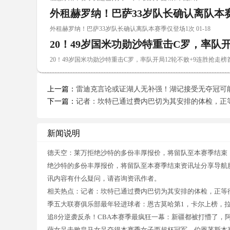
外租赫罗纳！巴萨33岁队长确认离队本
外租赫罗纳！巴萨33岁队长确认离队本赛季仅登场1次 01-18
20！49岁国米功勋沙特重击C罗，率队开
20！49岁国米功勋沙特重击C罗，率队开局12轮不败+9连胜抢走榜首 0
上一篇：
雷迪克言论或证湖人无补强！湖记接受无夺冠可
下一篇：
记者：坎特已通过费内巴切为其安排的体检，正
新闻说明
德天空：莱万拒绝沙特的多份丰厚报价，将留队至本赛季结束
绝沙特的多份丰厚报价，将留队至本赛季结束资讯址分享导航
讯内容有什么疑问，请咨询资讯作者。
相关热点：记者：坎特已通过费内巴切为其安排的体检，正等
季五大联赛俱乐部最年轻进球者：恩古莫哈第1，卡尔上榜，拉
追8分逆袭反杀！CBA本赛季最疯狂一幕：新疆都被打懵了，
萨女足击败皇马女足夺得本赛季女子西超杯冠军，伯恩茅斯本赛