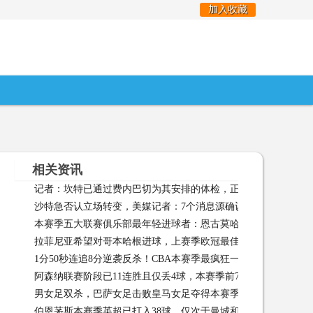
加入收藏
相关资讯
记者：坎特已通过费内巴切为其安排的体检，正等待沙特的放行
沙特急否认立场转变，美媒记者：7个消息源确认他说过
沙特
03
本赛季五大联赛俱乐部最年轻进球者：恩古莫哈第1，卡尔上榜
拉菲尼亚希望对哥本哈根进球，上赛季欧冠最佳射手本赛季还未
1分50秒连追8分逆袭反杀！CBA本赛季最疯狂一幕：新疆都被打
开张 01-29
阿森纳联赛阶段已11连胜且仅丢4球，本赛季前7场均率先破门
懵了 01-29
男女足双杀，巴萨女足击败皇马女足夺得本赛季女子西超杯冠军
伯恩茅斯本赛季英超已打入38球，仅次于曼城和阿森纳
伯恩茅
26