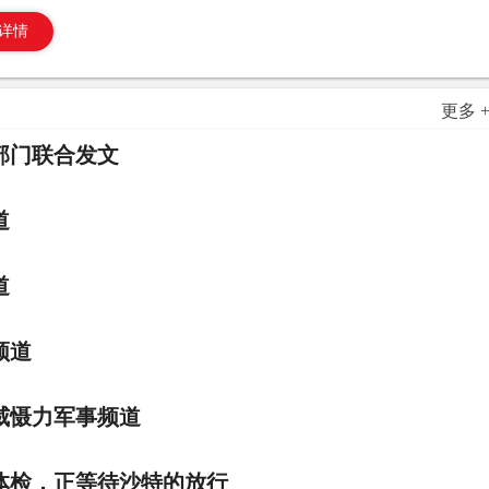
详情
更多 
部门联合发文
道
道
频道
威慑力军事频道
体检，正等待沙特的放行