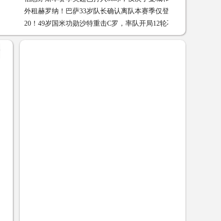
外租赫罗纳！巴萨33岁队长确认离队本赛季仅登场1次
外租赫
20！49岁国米功勋沙特重击C罗，率队开局12轮不败+9连胜抢走
榜首 01-09
+