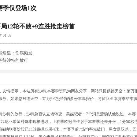
赛季仅登场1次
局12轮不败+9连胜抢走榜首
1-09
能詹皇：伤病频发
等待沙特的放行
，友情提示，本站所有沙特,本赛季资讯为网友分享，网站只提供德天空：莱万
服务。如果您对德天空：莱万拒绝沙特的多份丰厚报价，将留队至本赛季结束
待沙特的放行，沙特急否认立场转变，美媒记者：7个消息源确认他说过，本赛
菲尼亚希望对哥本哈根进球，上赛季欧冠最佳射手本赛季还未开张，1分50秒
阿森纳联赛阶段已11连胜且仅丢4球，本赛季前7场均率先破门，男女足双杀，巴
季英超已打入38球，仅次于曼城和阿森纳，外租赫罗纳！巴萨33岁队长确认