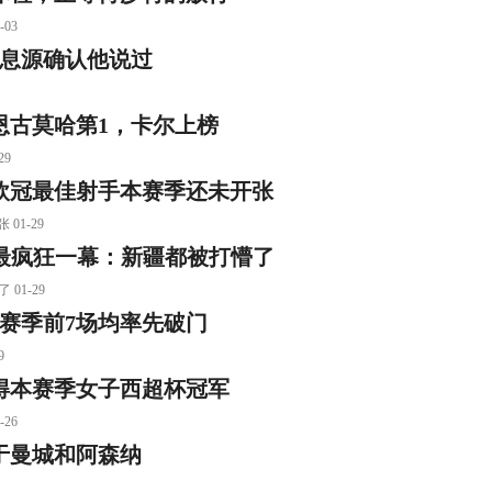
03
消息源确认他说过
恩古莫哈第1，卡尔上榜
9
欧冠最佳射手本赛季还未开张
1-29
季最疯狂一幕：新疆都被打懵了
01-29
本赛季前7场均率先破门
9
得本赛季女子西超杯冠军
26
于曼城和阿森纳