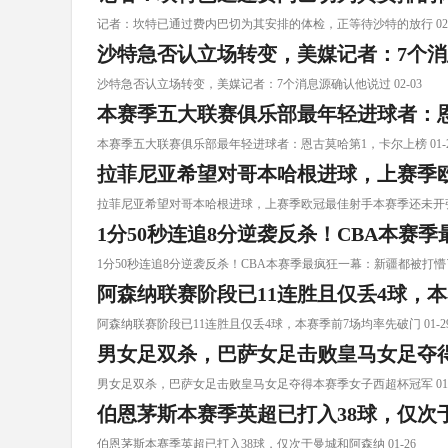
记者：坎特已通过费内巴切为其安排的体检，正等待沙特的放行 02-
沙特急否认立场转变，美媒记者：7个
沙特急否认立场转变，美媒记者：7个消息源确认他说过 02-03
本赛季五大联赛俱乐部最年轻进球者：
本赛季五大联赛俱乐部最年轻进球者：恩古莫哈第1，卡尔上榜 01-2
拉菲尼亚希望对哥本哈根进球，上赛季
拉菲尼亚希望对哥本哈根进球，上赛季欧冠最佳射手本赛季还未开张 0
1分50秒连追8分逆袭反杀！CBA本赛
1分50秒连追8分逆袭反杀！CBA本赛季最疯狂一幕：新疆都被打懵了 
阿森纳联赛阶段已11连胜且仅丢4球，
阿森纳联赛阶段已11连胜且仅丢4球，本赛季前7场均率先破门 01-2
男女足双杀，巴萨女足击败皇马女足夺
男女足双杀，巴萨女足击败皇马女足夺得本赛季女子西超杯冠军 01-
伯恩茅斯本赛季英超已打入38球，仅次
伯恩茅斯本赛季英超已打入38球，仅次于曼城和阿森纳 01-26