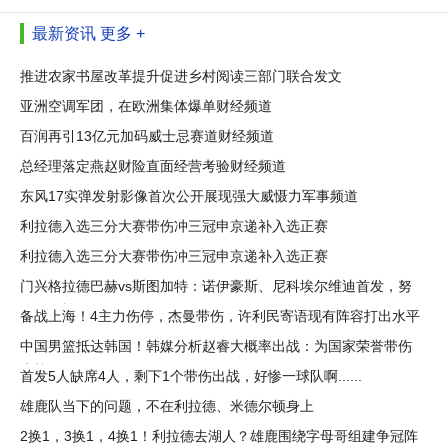
最新资讯
更多 +
推进农家书屋改革提升促进乡村阅读三部门联合发文
亚洲空调军团，在欧洲集体爆单财经频道
百润再引13亿元加码威士忌赛道财经频道
总经理落定燕赵财险直面经营考验财经频道
东风17实弹发射影像首次公开展现强大威慑力军事频道
利拉德入选三分大赛带伤冲三冠申京递补入选正赛
利拉德入选三分大赛带伤冲三冠申京递补入选正赛
门兴格拉德巴赫vs斯图加特：诺伊豪斯、尼科埃尔维迪首发，努
贝尔、施
备战上海！4主力伤停，杰曼带伤，许利民寄语现有阵容打出水平
中国男篮抵达韩国！韩媒分析赵睿大概率出战：为国家荣誉带伤
鏖战
首发5人缺席4人，剩下1个带伤出战，好惨一球队啊......
雄鹿队当下的问题，不在利拉德、米德尔顿身上
2换1，3换1，4换1！利拉德去湖人？雄鹿围绕字母哥组建争冠阵