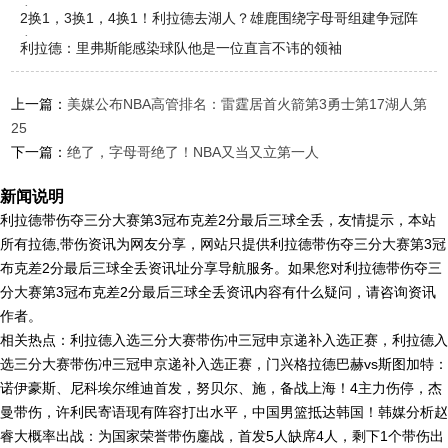
容
2换1，3换1，4换1！利拉德去湖人？雄鹿围绕字母哥组建争冠阵
容
利拉德：里弗斯能感染球队他是一位直言不讳的领袖
上一篇：
美媒公布NBA高管排名：雷霆居首火箭第3勇士第17湖人第
25
下一篇：
绝了，字母哥绝了！NBA又当又立第一人
新闻说明
利拉德带伤夺三分大赛第3冠布克差2分最后三球全丢，友情提示，本站
所有拉德,带伤资讯为网友分享，网站只提供利拉德带伤夺三分大赛第3冠
布克差2分最后三球全丢资讯址分享导航服务。如果您对利拉德带伤夺三
分大赛第3冠布克差2分最后三球全丢资讯内容有什么疑问，请咨询资讯
作者。
相关热点：利拉德入选三分大赛带伤冲三冠申京递补入选正赛，利拉德入
选三分大赛带伤冲三冠申京递补入选正赛，门兴格拉德巴赫vs斯图加特：
诺伊豪斯、尼科埃尔维迪首发，努贝尔、施，备战上海！4主力伤停，杰
曼带伤，许利民寄语现有阵容打出水平，中国男篮抵达韩国！韩媒分析赵
睿大概率出战：为国家荣誉带伤鏖战，首发5人缺席4人，剩下1个带伤出