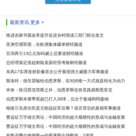
最新资讯
更多 +
推进农家书屋改革提升促进乡村阅读三部门联合发文
亚洲空调军团，在欧洲集体爆单财经频道
百润再引13亿元加码威士忌赛道财经频道
总经理落定燕赵财险直面经营考验财经频道
东风17实弹发射影像首次公开展现强大威慑力军事频道
斯洛特：很失望输给伯恩茅斯，应对的唯一方式就是转化为动力
米体：除贝西克塔斯之外，伯恩茅斯也有意路易斯恩里克
伯恩茅斯本赛季英超已打入38球，仅次于曼城和阿森纳
格陵兰岛原住民是元朝远征军后裔？谣言背后的真相军事频道
曹远征万字雄文再论：中国经济的超大规模性的形成与金融发展
曹远征万字雄文再论：中国经济的超大规模性的形成与金融发展
布鲁诺费尔南德斯vs伯恩茅斯全场数据：2进球