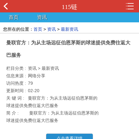
115链
首页
资讯
您所在的位置：
首页
>
资讯
>
最新资讯
曼联官方：为从主场远征伯恩茅斯的球迷提供免费往返大
巴服务
栏目分类 :
资讯 > 最新资讯
信息来源 :
网络分享
访问热度 :
79
更新时间 :
02-20
关 键 词 :
曼联官方：为从主场远征伯恩茅斯的
球迷提供免费往返大巴服务
简 介 :
曼联官方：为从主场远征伯恩茅斯的
球迷提供免费往返大巴服务
点击查看详情