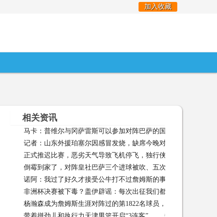
加入收藏
相关资讯
马卡：普维尔与冈萨雷斯可以参加对阵巴萨的国王杯半决赛
记者：山东外援珀塞尔因感冒发烧，缺席今晚对阵宁波的比赛
正式推迟比赛，恶劣天气导致飞机停飞，独行侠对阵雄鹿的比赛
倒霉到家了，对阵皇社巴萨三个进球被吹、五次击中门框
倒
延期 01-29
诺阿：我过了好久才接受公牛打不过詹姆斯的事实；当时每年都
非洲杯决赛被下毒？盖伊辟谣：每次出征我们都带着自己的厨师
每年都盼着对阵 01-26
杨瀚森成为詹姆斯生涯对阵过的第1822名球员，后者对阵过33.8%
26
带着拼劲儿和执行力天津男篮开启“3连客”
带着拼劲儿和执行力天津
33.8%NBA球 01-21