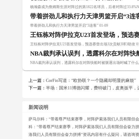
杨瀚森成为詹姆斯生涯对阵过的第1822名球员，后者对阵过33.8%NBA
带着拼劲儿和执行力天津男篮开启“3连
带着拼劲儿和执行力天津男篮开启“3连客” 01-09
王钰栋对阵伊拉克U23首发登场，预选赛
王钰栋对阵伊拉克U23首发登场，预选赛曾出场3次贡献3球3助攻 01-
NBA裁判承认误判，透露科尔在对阵快
NBA裁判承认误判，透露科尔在对阵快船时被驱逐出场时喊了什么 01
上一篇：
CorFio写道：“欧协联？一个隐藏却明显的麻烦”
下一篇：
半场：国米11博德闪耀，费特破门，皮奥扳平，
新闻说明
萨马尔科：“带着尊严结束赛季，对阵萨索洛我们人员有限但会
科：“带着尊严结束赛季，对阵萨索洛我们人员有限但会奋力拼
洛我们人员有限但会奋力拼搏”资讯内容有什么疑问，请咨询