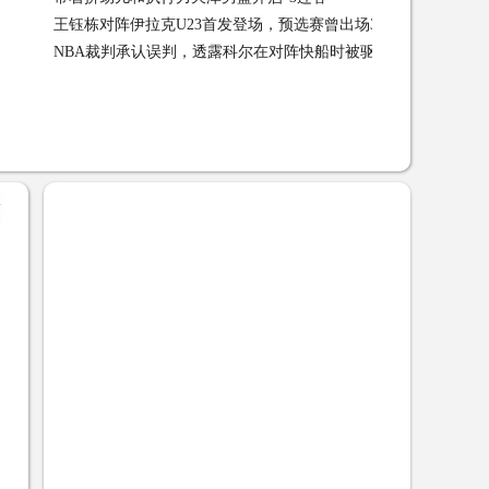
王钰栋对阵伊拉克U23首发登场，预选赛曾出场3次贡献3球3助攻
NBA裁判承认误判，透露科尔在对阵快船时被驱逐出场时喊了什
09
01-09
+