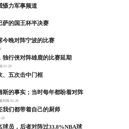
威慑力军事频道
巴萨的国王杯半决赛
席今晚对阵宁波的比赛
9
，独行侠对阵雄鹿的比赛延期
1-29
吹、五次击中门框
姆斯的事实；当时每年都盼着对阵
 01-26
征我们都带着自己的厨师
26
球员，后者对阵过33.8%NBA球