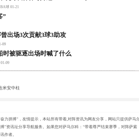
球 01-21
客”
曾出场3次贡献3球3助攻
09
船时被驱逐出场时喊了什么
-09
达米安中柱
奋力拼搏”，友情提示，本站所有带着,对阵资讯为网友分享，网站只提供萨马
搏”资讯址分享导航服务。如果您对萨马尔科：“带着尊严结束赛季，对阵萨索
资讯作者。