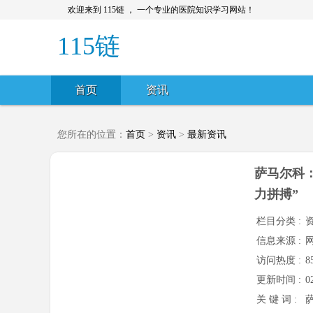
欢迎来到 115链 ， 一个专业的医院知识学习网站！
115链
首页
资讯
您所在的位置：
首页
>
资讯
>
最新资讯
萨马尔科
力拼搏”
栏目分类 :
信息来源 :
访问热度 :
8
更新时间 :
0
关 键 词 :