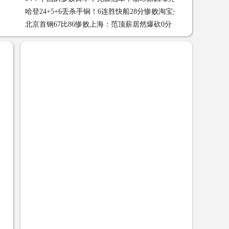
哈登24+5+6丢杀手锏！6连胜快船28分惨败淘宝火箭弃将成唯一
了 01-26
北京首钢67比86惨败上海：范顶薪居然爆砍0分，还不如打NBA
安慰 01-26
NBA杨瀚森 01-21
+