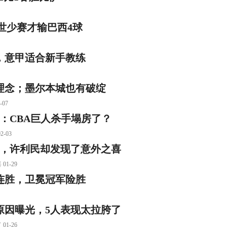
世少赛才输巴西4球
，意甲适合新手教练
理念；墨尔本城也有破绽
07
翻：CBA巨人杀手塌房了？
-03
场，许利民却发现了意外之喜
1-29
连胜，卫冕冠军险胜
原因曝光，5人表现太拉胯了
1-26