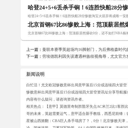
哈登24+5+6丢杀手锏！6连胜快船28
哈登24+5+6丢杀手锏！6连胜快船28分惨败淘宝火箭弃将成唯一安慰 0
北京首钢67比86惨败上海：范顶薪居然
北京首钢67比86惨败上海：范顶薪居然爆砍0分，还不如打NBA杨瀚森 
上一篇：
曼联本赛季英超场均16脚射门，为后弗格森时代
下一篇：
劳埃德凯利因失误遭遇种族歧视侮辱，尤文官方
新闻说明
白忙活！尤文欧冠惨败意杯出局意甲落后15分或连续四大皆空
惨败意杯出局意甲落后15分或连续四大皆空资讯址分享导航服
内容有什么疑问，请咨询资讯作者。
相关热点：【意甲】莫德里奇制胜豁牙失点AC米兰2比1客胜比
哥的未来，英超需要运气，意甲适合新手教练，西悉尼前锋：德
星被山西掀翻：CBA巨人杀手塌房了？，0分！北京惨败天津
冷，国米连胜，卫冕冠军险胜，04！中国队惨败日本，无缘冠军