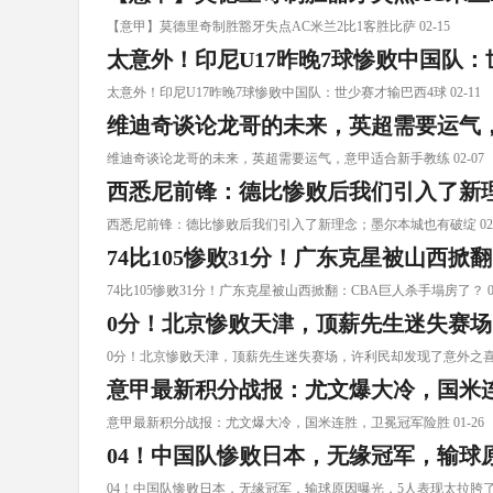
【意甲】莫德里奇制胜豁牙失点AC米兰2比1客胜比萨 02-15
太意外！印尼U17昨晚7球惨败中国队：
太意外！印尼U17昨晚7球惨败中国队：世少赛才输巴西4球 02-11
维迪奇谈论龙哥的未来，英超需要运气
维迪奇谈论龙哥的未来，英超需要运气，意甲适合新手教练 02-07
西悉尼前锋：德比惨败后我们引入了新
西悉尼前锋：德比惨败后我们引入了新理念；墨尔本城也有破绽 02-
74比105惨败31分！广东克星被山西掀
74比105惨败31分！广东克星被山西掀翻：CBA巨人杀手塌房了？ 02
0分！北京惨败天津，顶薪先生迷失赛
0分！北京惨败天津，顶薪先生迷失赛场，许利民却发现了意外之喜 0
意甲最新积分战报：尤文爆大冷，国米
意甲最新积分战报：尤文爆大冷，国米连胜，卫冕冠军险胜 01-26
04！中国队惨败日本，无缘冠军，输球
04！中国队惨败日本，无缘冠军，输球原因曝光，5人表现太拉胯了 0