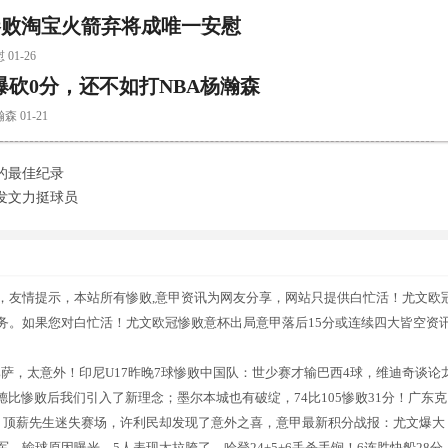
分惨败淘宝火箭弃将成唯一安慰
1-26
爆砍0分，还不如打NBA杨瀚森
01-21
的最佳纪录
发文力挺球员
，友情提示，本站所有惨败,意甲资讯为网友分享，网站只提供白忙活！尤文欧
务。如果您对白忙活！尤文欧冠惨败意杯出局意甲落后15分或连续四大皆空资
萨，太意外！印尼U17昨晚7球惨败中国队：世少赛才输巴西4球，维迪奇谈论
比惨败后我们引入了新理念；墨尔本城也有破绽，74比105惨败31分！广东克
，顶薪先生迷失赛场，许利民却发现了意外之喜，意甲最新积分战报：尤文爆大
，输球原因曝光，5人表现太拉胯了，哈登24+5+6丢杀手锏！6连胜快船28分