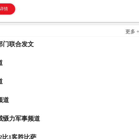
详情
更多 
部门联合发文
道
道
频道
威慑力军事频道
2比1客胜比萨