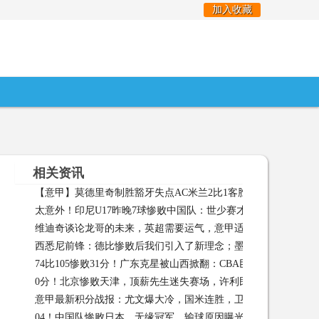
加入收藏
相关资讯
【意甲】莫德里奇制胜豁牙失点AC米兰2比1客胜比萨
【意甲】
太意外！印尼U17昨晚7球惨败中国队：世少赛才输巴西4球
维迪奇谈论龙哥的未来，英超需要运气，意甲适合新手教练
西悉尼前锋：德比惨败后我们引入了新理念；墨尔本城也有破绽
74比105惨败31分！广东克星被山西掀翻：CBA巨人杀手塌房了？
07
0分！北京惨败天津，顶薪先生迷失赛场，许利民却发现了意外
02-03
意甲最新积分战报：尤文爆大冷，国米连胜，卫冕冠军险胜
喜 01-29
04！中国队惨败日本，无缘冠军，输球原因曝光，5人表现太拉