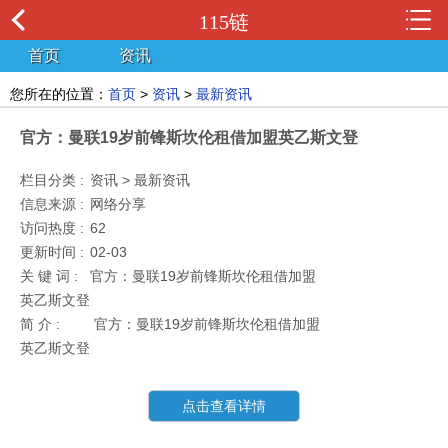
115链
首页
资讯
您所在的位置：
首页
>
资讯
>
最新资讯
官方：曼联19岁前锋斯坎伦租借加盟英乙斯文登
栏目分类 :
资讯 > 最新资讯
信息来源 :
网络分享
访问热度 :
62
更新时间 :
02-03
关 键 词 :
官方：曼联19岁前锋斯坎伦租借加盟
英乙斯文登
简 介 :
官方：曼联19岁前锋斯坎伦租借加盟
英乙斯文登
点击查看详情