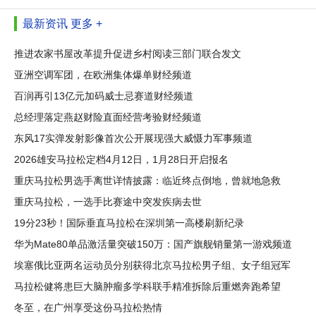
最新资讯
更多 +
推进农家书屋改革提升促进乡村阅读三部门联合发文
亚洲空调军团，在欧洲集体爆单财经频道
百润再引13亿元加码威士忌赛道财经频道
总经理落定燕赵财险直面经营考验财经频道
东风17实弹发射影像首次公开展现强大威慑力军事频道
2026雄安马拉松定档4月12日，1月28日开启报名
重庆马拉松男选手离世详情披露：临近终点倒地，曾就地急救
重庆马拉松，一选手比赛途中突发疾病去世
19分23秒！国际垂直马拉松在深圳第一高楼刷新纪录
华为Mate80单品激活量突破150万：国产旗舰销量第一游戏频道
埃塞俄比亚两名运动员分别获得北京马拉松男子组、女子组冠军
马拉松健将患巨大脑肿瘤多学科联手精准拆除后重燃奔跑希望
冬至，在广州享受这份马拉松热情