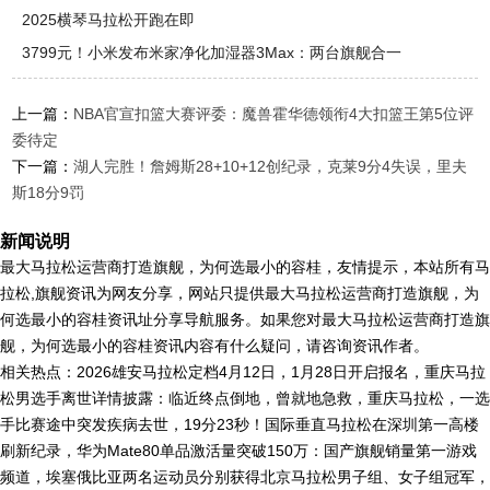
2025横琴马拉松开跑在即
3799元！小米发布米家净化加湿器3Max：两台旗舰合一
上一篇：
NBA官宣扣篮大赛评委：魔兽霍华德领衔4大扣篮王第5位评
委待定
下一篇：
湖人完胜！詹姆斯28+10+12创纪录，克莱9分4失误，里夫
斯18分9罚
新闻说明
最大马拉松运营商打造旗舰，为何选最小的容桂，友情提示，本站所有马
拉松,旗舰资讯为网友分享，网站只提供最大马拉松运营商打造旗舰，为
何选最小的容桂资讯址分享导航服务。如果您对最大马拉松运营商打造旗
舰，为何选最小的容桂资讯内容有什么疑问，请咨询资讯作者。
相关热点：2026雄安马拉松定档4月12日，1月28日开启报名，重庆马拉
松男选手离世详情披露：临近终点倒地，曾就地急救，重庆马拉松，一选
手比赛途中突发疾病去世，19分23秒！国际垂直马拉松在深圳第一高楼
刷新纪录，华为Mate80单品激活量突破150万：国产旗舰销量第一游戏
频道，埃塞俄比亚两名运动员分别获得北京马拉松男子组、女子组冠军，