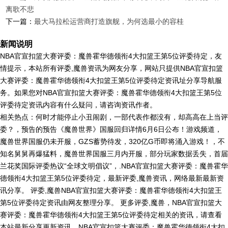
离歌不悲
下一篇：
最大马拉松运营商打造旗舰，为何选最小的容桂
新闻说明
NBA官宣扣篮大赛评委：魔兽霍华德领衔4大扣篮王第5位评委待定，友
情提示，本站所有评委,魔兽资讯为网友分享，网站只提供NBA官宣扣篮
大赛评委：魔兽霍华德领衔4大扣篮王第5位评委待定资讯址分享导航服
务。如果您对NBA官宣扣篮大赛评委：魔兽霍华德领衔4大扣篮王第5位
评委待定资讯内容有什么疑问，请咨询资讯作者。
相关热点：何时才能停止小丑闹剧，一部代表作都没有，却高高在上当评
委？，预告的预告《魔兽世界》国服回归详情6月6日公布！游戏频道，
魔兽世界国服仍未开服，GZS蓄势待发，320亿G币即将涌入游戏！，不
知名舅舅再爆猛料，魔兽世界国服三月内开服，部分玩家数据丢失，首届
兰花奖国际评委热议“全球文明倡议”，.NBA官宣扣篮大赛评委：魔兽霍华
德领衔4大扣篮王第5位评委待定，最新评委,魔兽资讯，网络最新最新资
讯分享。 评委,魔兽NBA官宣扣篮大赛评委：魔兽霍华德领衔4大扣篮王
第5位评委待定资讯由网友整理分享。 更多评委,魔兽，NBA官宣扣篮大
赛评委：魔兽霍华德领衔4大扣篮王第5位评委待定相关的资讯，请查看
本站最新分享更新资讯。NBA官宣扣篮大赛评委：魔兽霍华德领衔4大扣