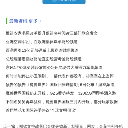
最新资讯
更多 +
推进农家书屋改革提升促进乡村阅读三部门联合发文
亚洲空调军团，在欧洲集体爆单财经频道
百润再引13亿元加码威士忌赛道财经频道
总经理落定燕赵财险直面经营考验财经频道
东风17实弹发射影像首次公开展现强大威慑力军事频道
何时才能停止小丑闹剧，一部代表作都没有，却高高在上当评
委？
预告的预告《魔兽世界》国服回归详情6月6日公布！游戏频道
魔兽世界国服仍未开服，GZS蓄势待发，320亿G币即将涌入游
戏！
不知名舅舅再爆猛料，魔兽世界国服三月内开服，部分玩家数据
丢失
首届兰花奖国际评委热议“全球文明倡议”
上一篇：
郑钦文挑战莱巴金娜失败新计划曝光，网友：金花告别多哈